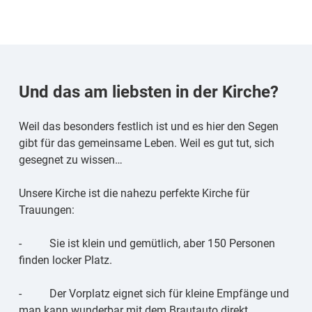
Ihr wollt heiraten?
Und das am liebsten in der Kirche?
Bild von Freepik
Weil das besonders festlich ist und es hier den Segen
gibt für das gemeinsame Leben. Weil es gut tut, sich
gesegnet zu wissen…
Unsere Kirche ist die nahezu perfekte Kirche für
Trauungen:
- Sie ist klein und gemütlich, aber 150 Personen
finden locker Platz.
- Der Vorplatz eignet sich für kleine Empfänge und
man kann wunderbar mit dem Brautauto direkt