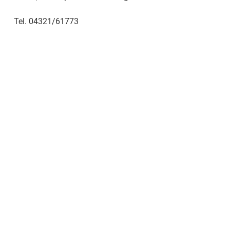
Tel. 04321/61773
Friedenskirche Wasbek
Hauptstraße 17
24647 Wasbek
Kontakt