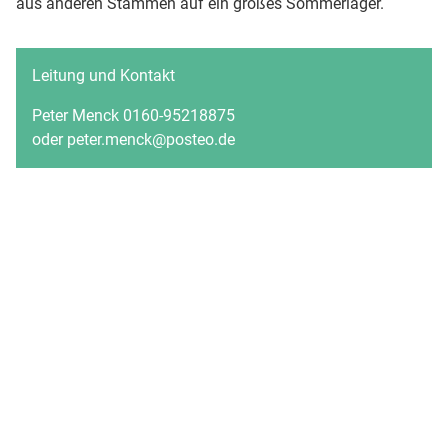
aus anderen Stämmen auf ein großes Sommerlager.
Leitung und Kontakt
Peter Menck 0160-95218875
oder peter.menck@posteo.de
Friedenskirche Wasbek
Hauptstraße 17
24647 Wasbek