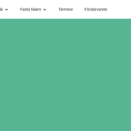
ik
Feste feiern
Termine
Förderverein
ik
Feste feiern
r
Taufe
or
Trauung
-Chor