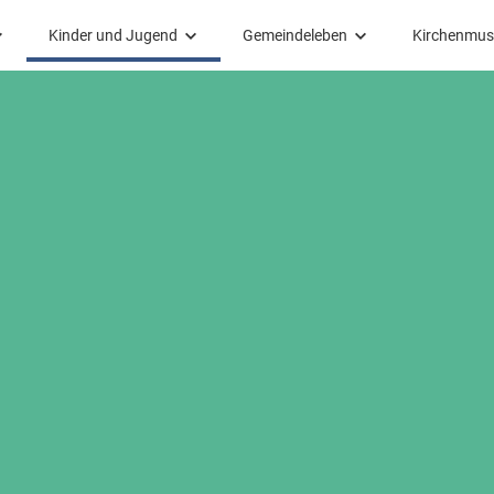
Kinder und Jugend
Gemeindeleben
Kirchenmus
Kinder und Jugend
Gemeindeleben
Kirchenmus
Eltern-Kind-Gruppe
Senioren
Kammercho
einderat
Pfadfinder
Besuchskreis
Friedens-Ch
Konfirmanden
Gute-Laune